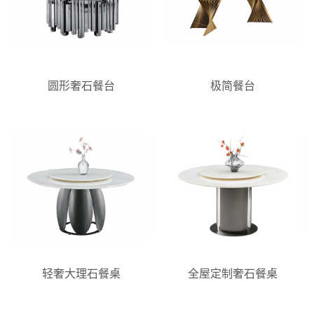
圆形奢石餐台
极简餐台
轻奢大理石餐桌
全屋定制奢石餐桌