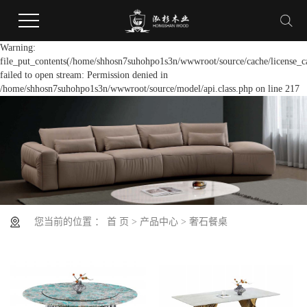
Warning:
file_put_contents(/home/shhosn7suhohpo1s3n/wwwroot/source/cache/license_c
failed to open stream: Permission denied in
/home/shhosn7suhohpo1s3n/wwwroot/source/model/api.class.php on line 217
您当前的位置 ：
首 页
>
产品中心
>
奢石餐桌