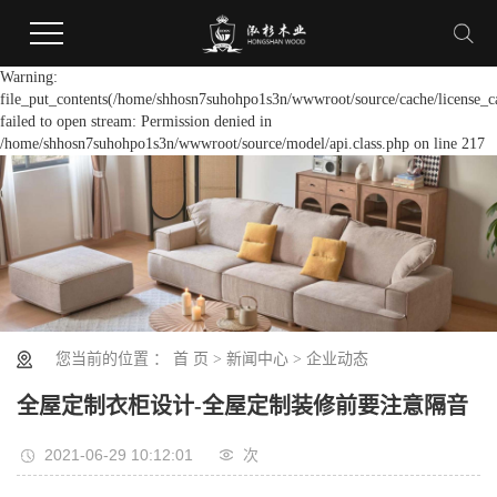
Warning:
file_put_contents(/home/shhosn7suhohpo1s3n/wwwroot/source/cache/license_c
failed to open stream: Permission denied in
/home/shhosn7suhohpo1s3n/wwwroot/source/model/api.class.php on line 217
您当前的位置 ：
首 页
>
新闻中心
>
企业动态
全屋定制衣柜设计-全屋定制装修前要注意隔音
2021-06-29 10:12:01
次