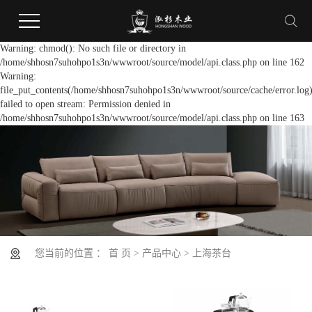
Warning: chmod(): No such file or directory in
/home/shhosn7suhohpo1s3n/wwwroot/source/model/api.class.php on line 162
Warning:
file_put_contents(/home/shhosn7suhohpo1s3n/wwwroot/source/cache/error.log)
failed to open stream: Permission denied in
/home/shhosn7suhohpo1s3n/wwwroot/source/model/api.class.php on line 163
您当前的位置 ：
首 页
>
产品中心
>
上海茶台