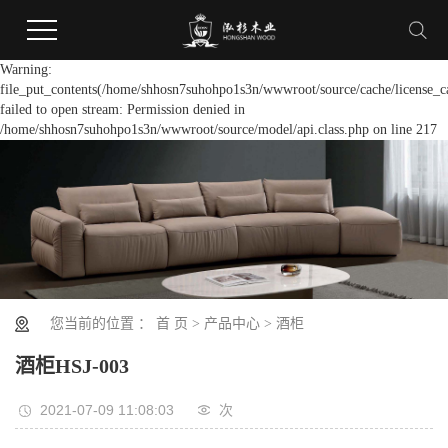
Warning:
file_put_contents(/home/shhosn7suhohpo1s3n/wwwroot/source/cache/license_c
failed to open stream: Permission denied in
/home/shhosn7suhohpo1s3n/wwwroot/source/model/api.class.php on line 217
您当前的位置 ：
首 页
>
产品中心
>
酒柜
酒柜HSJ-003
2021-07-09 11:08:03
次