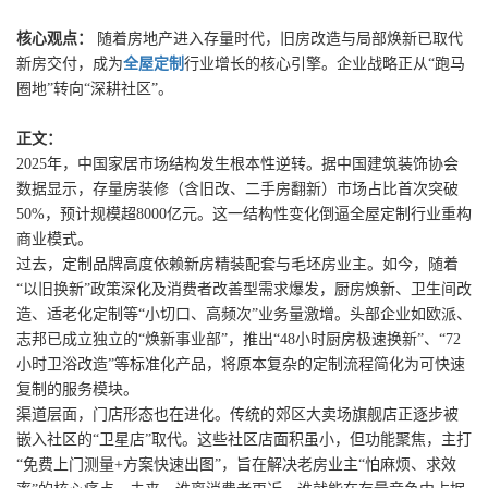
核心观点：
随着房地产进入存量时代，旧房改造与局部焕新已取代
新房交付，成为
全屋定制
行业增长的核心引擎。企业战略正从“跑马
圈地”转向“深耕社区”。
正文：
2025年，中国家居市场结构发生根本性逆转。据中国建筑装饰协会
数据显示，存量房装修（含旧改、二手房翻新）市场占比首次突破
50%，预计规模超8000亿元。这一结构性变化倒逼全屋定制行业重构
商业模式。
过去，定制品牌高度依赖新房精装配套与毛坯房业主。如今，随着
“以旧换新”政策深化及消费者改善型需求爆发，厨房焕新、卫生间改
造、适老化定制等“小切口、高频次”业务量激增。头部企业如欧派、
志邦已成立独立的“焕新事业部”，推出“48小时厨房极速换新”、“72
小时卫浴改造”等标准化产品，将原本复杂的定制流程简化为可快速
复制的服务模块。
渠道层面，门店形态也在进化。传统的郊区大卖场旗舰店正逐步被
嵌入社区的“卫星店”取代。这些社区店面积虽小，但功能聚焦，主打
“免费上门测量+方案快速出图”，旨在解决老房业主“怕麻烦、求效