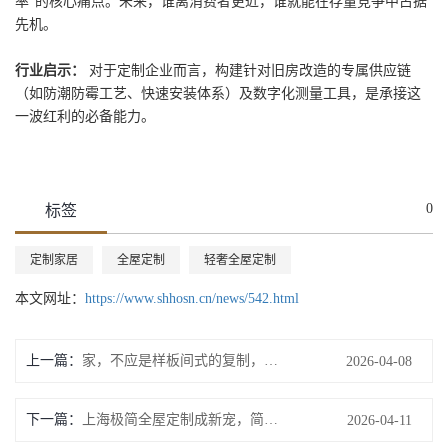
率”的核心痛点。未来，谁离消费者更近，谁就能在存量竞争中占据
先机。
行业启示：
对于定制企业而言，构建针对旧房改造的专属供应链
（如防潮防霉工艺、快速安装体系）及数字化测量工具，是承接这
一波红利的必备能力。
0
标签
定制家居
全屋定制
轻奢全屋定制
本文网址：
https://www.shhosn.cn/news/542.html
上一篇：
家，不应是样板间式的复制，而应是居住者灵魂的投射。
2026-04-08
下一篇：
上海极简全屋定制成新宠，简约美学重塑都市家居质感
2026-04-11