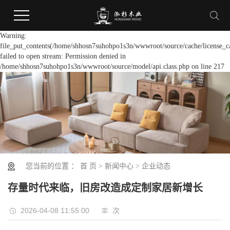
Warning:
file_put_contents(/home/shhosn7suhohpo1s3n/wwwroot/source/cache/license_c
failed to open stream: Permission denied in
/home/shhosn7suhohpo1s3n/wwwroot/source/model/api.class.php on line 217
您当前的位置 ：
首 页
>
新闻中心
>
企业动态
存量时代来临，旧房改造成定制家居新增长
2026-04-08 11:55:00
次