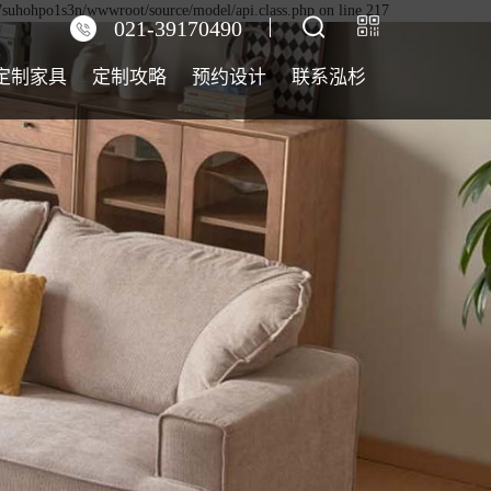
n7suhohpo1s3n/wwwroot/source/model/api.class.php on line 217
021-39170490
定制家具
定制攻略
预约设计
联系泓杉