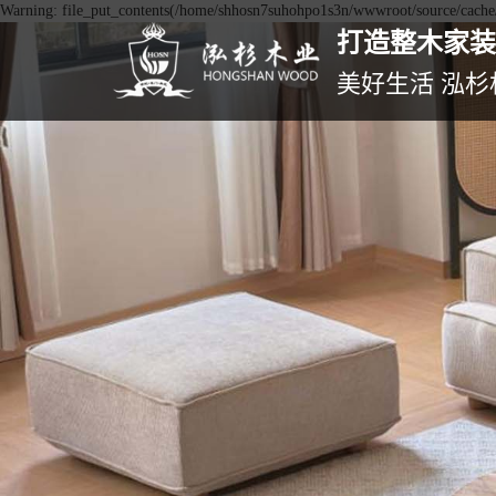
Warning: file_put_contents(/home/shhosn7suhohpo1s3n/wwwroot/source/cache/l
打造整木家装
美好生活 泓杉