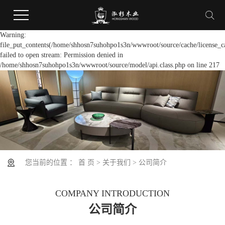
Warning:
file_put_contents(/home/shhosn7suhohpo1s3n/wwwroot/source/cache/license_c
failed to open stream: Permission denied in
/home/shhosn7suhohpo1s3n/wwwroot/source/model/api.class.php on line 217
您当前的位置 ：
首 页
>
关于我们
>
公司简介
COMPANY INTRODUCTION
公司简介